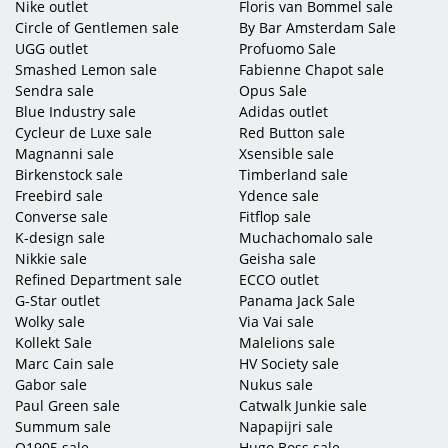
Nike outlet
Floris van Bommel sale
Circle of Gentlemen sale
By Bar Amsterdam Sale
UGG outlet
Profuomo Sale
Smashed Lemon sale
Fabienne Chapot sale
Sendra sale
Opus Sale
Blue Industry sale
Adidas outlet
Cycleur de Luxe sale
Red Button sale
Magnanni sale
Xsensible sale
Birkenstock sale
Timberland sale
Freebird sale
Ydence sale
Converse sale
Fitflop sale
K-design sale
Muchachomalo sale
Nikkie sale
Geisha sale
Refined Department sale
ECCO outlet
G-Star outlet
Panama Jack Sale
Wolky sale
Via Vai sale
Kollekt Sale
Malelions sale
Marc Cain sale
HV Society sale
Gabor sale
Nukus sale
Paul Green sale
Catwalk Junkie sale
Summum sale
Napapijri sale
Q1905 sale
Hugo Boss sale