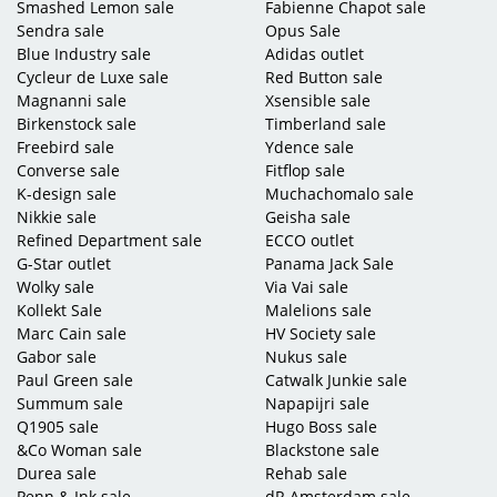
Smashed Lemon sale
Fabienne Chapot sale
Sendra sale
Opus Sale
Blue Industry sale
Adidas outlet
Cycleur de Luxe sale
Red Button sale
Magnanni sale
Xsensible sale
Birkenstock sale
Timberland sale
Freebird sale
Ydence sale
Converse sale
Fitflop sale
K-design sale
Muchachomalo sale
Nikkie sale
Geisha sale
Refined Department sale
ECCO outlet
G-Star outlet
Panama Jack Sale
Wolky sale
Via Vai sale
Kollekt Sale
Malelions sale
Marc Cain sale
HV Society sale
Gabor sale
Nukus sale
Paul Green sale
Catwalk Junkie sale
Summum sale
Napapijri sale
Q1905 sale
Hugo Boss sale
&Co Woman sale
Blackstone sale
Durea sale
Rehab sale
Penn & Ink sale
dR Amsterdam sale