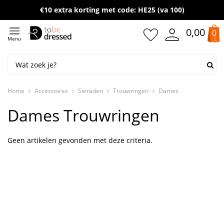
Gratis verzending vanaf 50,- (NL)
€10 extra korting met code: HE25 (va 100)
0,00
0
Menu
Home
Accessoires
Sieraden
Trouwringen
Dames
Dames Trouwringen
Geen artikelen gevonden met deze criteria.