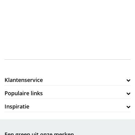
uit Nederland. To Be Dressed is daarmee de online merkkleding & sportkleding outlet
met het aanbod van winkeliers, voor jou!
Klantenservice
Populaire links
Inspiratie
Een greep uit onze merken