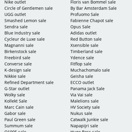
Nike outlet
Floris van Bommel sale
Circle of Gentlemen sale
By Bar Amsterdam Sale
UGG outlet
Profuomo Sale
Smashed Lemon sale
Fabienne Chapot sale
Sendra sale
Opus Sale
Blue Industry sale
Adidas outlet
Cycleur de Luxe sale
Red Button sale
Magnanni sale
Xsensible sale
Birkenstock sale
Timberland sale
Freebird sale
Ydence sale
Converse sale
Fitflop sale
K-design sale
Muchachomalo sale
Nikkie sale
Geisha sale
Refined Department sale
ECCO outlet
G-Star outlet
Panama Jack Sale
Wolky sale
Via Vai sale
Kollekt Sale
Malelions sale
Marc Cain sale
HV Society sale
Gabor sale
Nukus sale
Paul Green sale
Catwalk Junkie sale
Summum sale
Napapijri sale
Q1905 sale
Hugo Boss sale