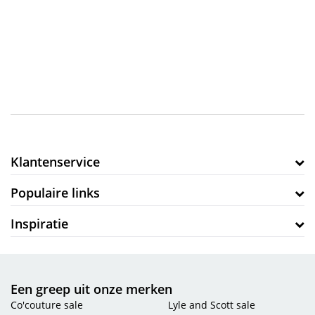
actief te zijn in deze branche. Zij laten zien dat ze een sterke speler zijn tussen alle andere
mode producenten in de branche.
De collectie
Zij bieden dames- en herenmode artikelen die in het huidige modebeeld te vinden zijn.
Lyle and Scott kleding ontwerpt comfortabele en sportieve golfkleding. Het voordeel is
ook dat deze kleding je slank maakt. Door goed doordachte en mooie designs met
prachtige details. Ze bieden ook de mogelijkheid om de kledingstukken te combineren
met andere stukken uit de collectie. Ze hebben bijvoorbeeld tassen, hoeden, petten,
dassen en sjaals.
Klantenservice
Heb je niet de kleding kunnen vinden die je zocht? Kijk dan bij onze andere
merken
en
wie weet loop jij binnenkort stijlvol over straat.
Populaire links
Inspiratie
Een greep uit onze merken
Co'couture sale
Lyle and Scott sale