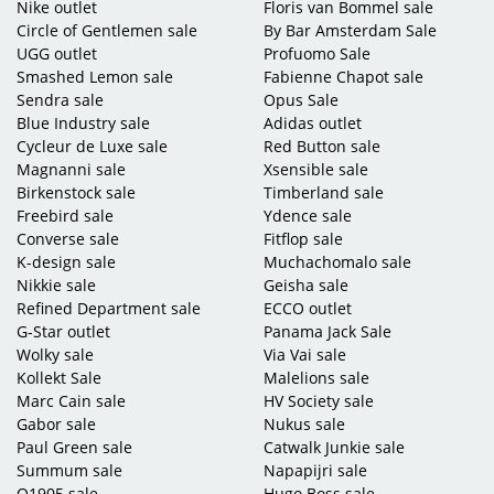
Nike outlet
Floris van Bommel sale
Circle of Gentlemen sale
By Bar Amsterdam Sale
UGG outlet
Profuomo Sale
Smashed Lemon sale
Fabienne Chapot sale
Sendra sale
Opus Sale
Blue Industry sale
Adidas outlet
Cycleur de Luxe sale
Red Button sale
Magnanni sale
Xsensible sale
Birkenstock sale
Timberland sale
Freebird sale
Ydence sale
Converse sale
Fitflop sale
K-design sale
Muchachomalo sale
Nikkie sale
Geisha sale
Refined Department sale
ECCO outlet
G-Star outlet
Panama Jack Sale
Wolky sale
Via Vai sale
Kollekt Sale
Malelions sale
Marc Cain sale
HV Society sale
Gabor sale
Nukus sale
Paul Green sale
Catwalk Junkie sale
Summum sale
Napapijri sale
Q1905 sale
Hugo Boss sale