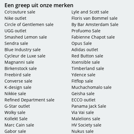
Een greep uit onze merken
De collectie van
Gabor
is naast erg mooi ook erg comfortabel. Het zijn geen Killer
Co'couture sale
Lyle and Scott sale
Heels maar zeker wel heel stijlvol. Gabor spreekt met zijn collectie een bredere
Nike outlet
Floris van Bommel sale
doelgroep aan dus jong en oud kan slagen in deze collectie.
Circle of Gentlemen sale
By Bar Amsterdam Sale
UGG outlet
Profuomo Sale
Dé pump outlet van Nederland
Smashed Lemon sale
Fabienne Chapot sale
Of je nu op zoek bent naar
beige pumps
,
rode pumps
,
witte
,
zwarte
of
roze pumps
?
Sendra sale
Opus Sale
Je vindt ze bij To Be Dressed. Wij bieden je, in onze pump sale, het grootste assortiment
Blue Industry sale
Adidas outlet
pumps
van alleen maar topmerken en dat tegen mega scherpe prijzen!
Cycleur de Luxe sale
Red Button sale
Magnanni sale
Xsensible sale
Naast pumps bieden wij nog veel meer schoenen aan in onze
schoenen outlet
. Dus ook
Birkenstock sale
Timberland sale
nog op zoek naar een paar heerlijke stappers voor wanneer de Killer Heels hun naam eer
Freebird sale
Ydence sale
aan gaan doen. Kijk dan ook eens in onze
sneaker sale
of bekijk ons gehele aanbod
Converse sale
Fitflop sale
damesschoenen
.
K-design sale
Muchachomalo sale
Nikkie sale
Geisha sale
Zoek makkelijk op merk, maat, kleur en/of breedtemaat en vind snel ons aanbod
Refined Department sale
ECCO outlet
schoenen in jouw maat.
G-Star outlet
Panama Jack Sale
Wolky sale
Via Vai sale
Kollekt Sale
Malelions sale
Marc Cain sale
HV Society sale
Gabor sale
Nukus sale