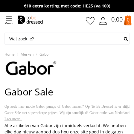
Gratis verzending vanaf 50,- (NL)
€10 extra korting met code: HE25 (va 100)
0,00
0
Menu
Home
Merken
Gabor
Gabor Sale
Op zoek naar mooie Gabor pumps of Gabor laarzen? Op To Be Dressed is er altijd
Gabor Sale met superscherpe prijzen. Wij zijn namelijk dé Gabor outlet van Nederland
en België, met kortingen die kunnen oplopen tot wel -80%!
Lees meer...
Alle artikelen van Gabor zijn inmiddels verkocht. We hebben
Gabor schoenen
elke dag nieuw aanbod dus hou onze site goed in de gaten