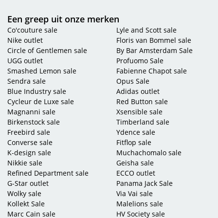
vind je een ruim aanbod aan (witte of zwarte) Gabor sandalen, slippers, instappers,
Een greep uit onze merken
sneakers en nog veel meer schoenen tegen hele scherpe prijzen! Maak jouw outfit
Co'couture sale
Lyle and Scott sale
compleet met de schoenen van Gabor uit onze outlet To Be Dressed is niet voor niets dé
Nike outlet
Floris van Bommel sale
Gabor outlet van Nederland!
Circle of Gentlemen sale
By Bar Amsterdam Sale
Heb je binnen ons Gabor assortiment niet gevonden waar je naar op zoek was? Neem
UGG outlet
Profuomo Sale
dan een kijkje tussen ons totale assortiment aan
schoenen
of zoek specifiek op
Smashed Lemon sale
Fabienne Chapot sale
damesschoenen
,
herenschoenen
of
kinderschoenen
. En is Gabor toch niet jouw
Sendra sale
Opus Sale
merk kijk dan eens bij een van onze andere
topmerken
zoals
Unisa schoenen
of
Blue Industry sale
Adidas outlet
Durea schoenen
! Wist jij dat we ook enorm veel
Birkenstock aanbiedingen
hebben?
Cycleur de Luxe sale
Red Button sale
Magnanni sale
Xsensible sale
Naast schoenen ook nog op zoek naar een leuke outfit? Ook daarvoor ben je bij To Be
Birkenstock sale
Timberland sale
Dressed op het juiste adres. Bekijk onze online kleding outlet met een uitgebreid
Freebird sale
Ydence sale
assortiment aan kleding voor
mannen
,
vrouwen
en kinderen (
jongens
en
meisjes
).
Converse sale
Fitflop sale
K-design sale
Muchachomalo sale
Nikkie sale
Geisha sale
Refined Department sale
ECCO outlet
G-Star outlet
Panama Jack Sale
Wolky sale
Via Vai sale
Kollekt Sale
Malelions sale
Marc Cain sale
HV Society sale