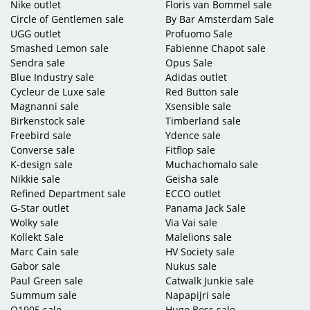
Nike outlet
Floris van Bommel sale
Circle of Gentlemen sale
By Bar Amsterdam Sale
UGG outlet
Profuomo Sale
Smashed Lemon sale
Fabienne Chapot sale
Sendra sale
Opus Sale
Blue Industry sale
Adidas outlet
Cycleur de Luxe sale
Red Button sale
Magnanni sale
Xsensible sale
Birkenstock sale
Timberland sale
Freebird sale
Ydence sale
Converse sale
Fitflop sale
K-design sale
Muchachomalo sale
Nikkie sale
Geisha sale
Refined Department sale
ECCO outlet
G-Star outlet
Panama Jack Sale
Wolky sale
Via Vai sale
Kollekt Sale
Malelions sale
Marc Cain sale
HV Society sale
Gabor sale
Nukus sale
Paul Green sale
Catwalk Junkie sale
Summum sale
Napapijri sale
Q1905 sale
Hugo Boss sale